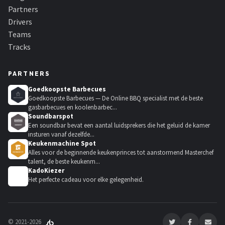
Thrustmaster
Partners
Drivers
Next Level Racing
Teams
Tracks
Oracle Red Bull Racing
PARTNERS
Playseat®
Goedkoopste Barbecues
Goedkoopste Barbecues — De Online BBQ specialist met de beste
Alle merken →
gasbarbecues en koolenbarbec...
Soundbarspot
Een soundbar bevat een aantal luidsprekers die het geluid de kamer
insturen vanaf dezelfde...
Keukenmachine Spot
Alles voor de beginnende keukenprinces tot aanstormend Masterchef
talent, de beste keukenm...
KadoKiezer
🎁
Het perfecte cadeau voor elke gelegenheid.
© 2021-2026