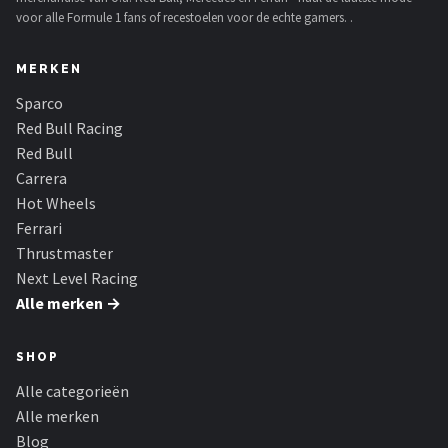
voor alle Formule 1 fans of recestoelen voor de echte gamers. .
Racesturen
MERKEN
Shop
Sparco
POPULAIRE MERKEN
Red Bull Racing
Red Bull
Sparco
Carrera
Hot Wheels
Red Bull Racing
Ferrari
Thrustmaster
Red Bull
Next Level Racing
Alle merken →
Carrera
Hot Wheels
SHOP
Alle categorieën
Ferrari
Alle merken
Blog