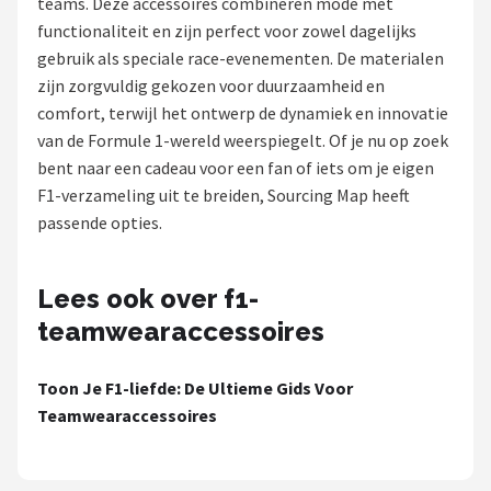
teams. Deze accessoires combineren mode met
functionaliteit en zijn perfect voor zowel dagelijks
Racesturen
gebruik als speciale race-evenementen. De materialen
zijn zorgvuldig gekozen voor duurzaamheid en
Shop
comfort, terwijl het ontwerp de dynamiek en innovatie
POPULAIRE MERKEN
van de Formule 1-wereld weerspiegelt. Of je nu op zoek
bent naar een cadeau voor een fan of iets om je eigen
Sparco
F1-verzameling uit te breiden, Sourcing Map heeft
passende opties.
Red Bull Racing
Red Bull
Lees ook over f1-
teamwearaccessoires
Carrera
Toon Je F1-liefde: De Ultieme Gids Voor
Hot Wheels
Teamwearaccessoires
Ferrari