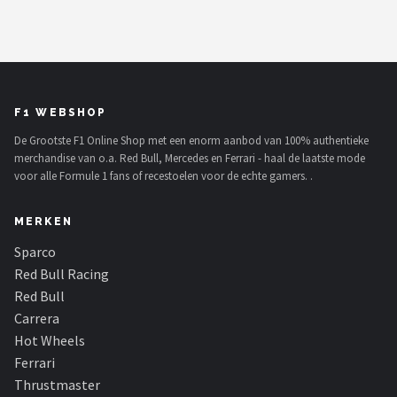
Thrustmaster
Next Level Racing
Oracle Red Bull Racing
F1 WEBSHOP
Playseat®
De Grootste F1 Online Shop met een enorm aanbod van 100% authentieke
merchandise van o.a. Red Bull, Mercedes en Ferrari - haal de laatste mode
voor alle Formule 1 fans of recestoelen voor de echte gamers. .
Alle merken →
MERKEN
Sparco
Red Bull Racing
Red Bull
Carrera
Hot Wheels
Ferrari
Thrustmaster