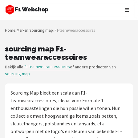
F1 Webshop
Zoeken
Home
/
Merken
/
sourcing map
/
F1-teamwearaccessoires
NAVIGATIE
Shop
sourcing map F1-
teamwearaccessoires
Merken
f1-teamwearaccessoires
Bekijk alle
of andere producten van
sourcing map
Blog
Drivers
Sourcing Map biedt een scala aan F1-
teamwearaccessoires, ideaal voor Formule 1-
Teams
enthousiastelingen die hun passie willen tonen. Hun
collectie omvat hoogwaardige items zoals petten,
Tracks
sleutelhangers, polsbandjes en lanyards, elk
ontworpen met de logo's en kleuren van bekende F1-
Racestoelen