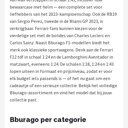
bewaarcase met helm — een complete set voor
Racesturen
liefhebbers van het 2023-kampioenschap. Ook de RB19
van Sergio Perez, tweede in de Miami GP 2023, is
Shop
verkrijgbaar. Ferrari-fans kunnen kiezen voor de
POPULAIRE MERKEN
vierdelige set met de bolides van Charles Leclerc en
Carlos Sainz. Naast Bburago F1-modellen biedt het
Sparco
merk ook klassieke sportwagens. Denk aan de Ferrari
F12 tdf in schaal 1:24 en de Lamborghini Aventador in
Red Bull Racing
matzwart, eveneens 1:24. De schalen 1:18, 1:24 en 1:43
lopen uiteen in formaat en prijsniveau, zodat er voor
Red Bull
elk budget iets passends is — of het nu gaat om een
cadeautje of een serieuze collectie. Bekijk het volledige
Carrera
Bburago-assortiment en vind het model dat bij jouw
collectie past.
Hot Wheels
Ferrari
Bburago per categorie