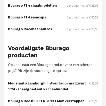
Thrustmaster
Bburago F1-schaalmodellen
1 product · vanaf € 28,95
Next Level Racing
Bburago F1-teamcaps
1 product · vanaf € 40,55
Oracle Red Bull Racing
Bburago Racebaanauto's
1 product · vanaf € 23,95
Playseat®
Voordeligste Bburago
Alle merken →
producten
Op zoek naar een Bburago product voor een scherpe
prijs? Dit zijn de voordeligste opties:
Modelauto Lamborghini Aventador matzwart
€ 23,95
1:24 - speelgoed auto schaalmodel
Bburago Red Bull F1 RB19 #1 Max Verstappen
€ 28,95