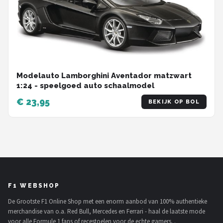
Modelauto Lamborghini Aventador matzwart
1:24 - speelgoed auto schaalmodel
€ 23,95
BEKIJK OP BOL
F1 WEBSHOP
De Grootste F1 Online Shop met een enorm aanbod van 100% authentieke
merchandise van o.a. Red Bull, Mercedes en Ferrari - haal de laatste mode
voor alle Formule 1 fans of recestoelen voor de echte gamers. .