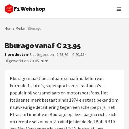
F1 Webshop
Zoeken
Home
/
Merken
/
Bburago
NAVIGATIE
Shop
Bburago vanaf € 23,95
3 producten
· 3 categorieën · € 23,95 – € 40,55 ·
Merken
Bijgewerkt op 20-05-2026
Blog
Bburago maakt betaalbare schaalmodellen van
Drivers
Formule 1-auto's, supersports en straatauto's —
populair bij verzamelaars en motorsportfans. Het
Teams
Italiaanse merk bestaat sinds 1974 en staat bekend om
nauwkeurige detaillering tegen een scherpe prijs. Het
Tracks
F1-assortiment van Bburago op deze pagina richt zich
op recente seizoenen. Zo vind je hier de Red Bull RB19
Racestoelen
van Max Verstappen in schaal 1:43, inclusief luxe