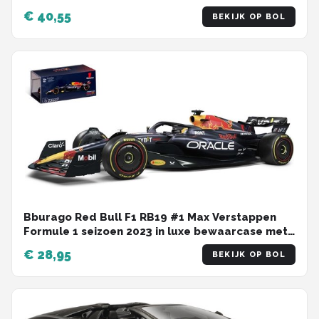
€ 40,55
BEKIJK OP BOL
Bburago Red Bull F1 RB19 #1 Max Verstappen
Formule 1 seizoen 2023 in luxe bewaarcase met
helm modelauto schaalmodel - 12 cm groot -
€ 28,95
BEKIJK OP BOL
1:43 - nieuw model