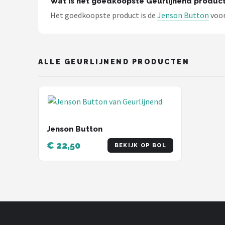
Wat is het goedkoopste Geurlijnend produc
Thrustmaster
Het goedkoopste product is de
Jenson Button
voor
Next Level Racing
Oracle Red Bull Racing
ALLE GEURLIJNEND PRODUCTEN
Playseat®
Alle merken →
Jenson Button
€ 22,50
BEKIJK OP BOL