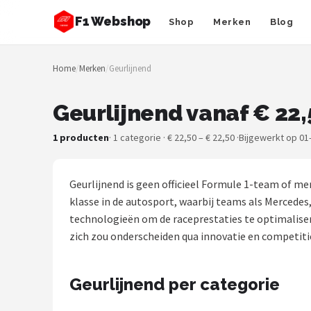
F1 Webshop
Shop
Merken
Blog
Zoeken
Home
/
Merken
/
Geurlijnend
NAVIGATIE
Shop
Geurlijnend vanaf € 22,
Merken
1 producten
· 1 categorie · € 22,50 – € 22,50 ·
Bijgewerkt op 01
Blog
Geurlijnend is geen officieel Formule 1-team of mer
Drivers
klasse in de autosport, waarbij teams als Mercede
technologieën om de raceprestaties te optimalisere
Teams
zich zou onderscheiden qua innovatie en competiti
Tracks
Geurlijnend per categorie
Racestoelen