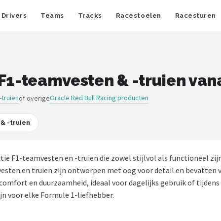
Drivers
Teams
Tracks
Racestoelen
Racesturen
F1-teamvesten & -truien vana
-truien
Oracle Red Bull Racing producten
of overige
& -truien
tie F1-teamvesten en -truien die zowel stijlvol als functioneel zij
 vesten en truien zijn ontworpen met oog voor detail en bevatten 
mfort en duurzaamheid, ideaal voor dagelijks gebruik of tijdens 
jn voor elke Formule 1-liefhebber.