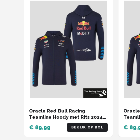
Oracle Red Bull Racing
Oracle
Teamline Hoody met Rits 2024
Teamli
XXXXL - Max Verstappen -
Max Ve
€ 89,99
€ 89,
BEKIJK OP BOL
Sergio Perez