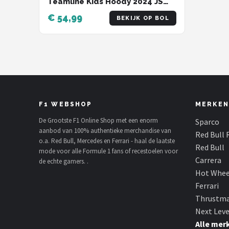
Teamline Kids Hoody 2024 JS
(128-134) - Max Verstappen -
€ 54,99
BEKIJK OP BOL
Sergio Perez
F1 WEBSHOP
MERKEN
De Grootste F1 Online Shop met een enorm
Sparco
aanbod van 100% authentieke merchandise van
Red Bull 
o.a. Red Bull, Mercedes en Ferrari - haal de laatste
Red Bull
mode voor alle Formule 1 fans of recestoelen voor
Carrera
de echte gamers. .
Hot Whee
Ferrari
Thrustma
Next Leve
Alle mer