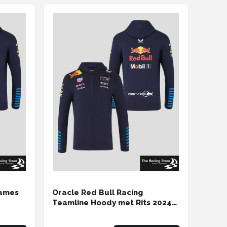
Dames
Oracle Red Bull Racing
Teamline Hoody met Rits 2024
z
XXXL - Max Verstappen - Sergio
Perez