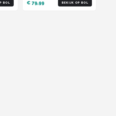
€ 79,99
P BOL
BEKIJK OP BOL