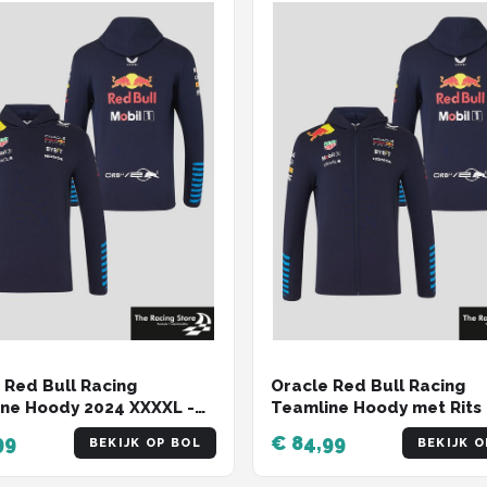
 Red Bull Racing
Oracle Red Bull Racing
ne Hoody 2024 XXXXL -
Teamline Hoody met Rits
rstappen - Sergio Perez
XL - Max Verstappen - Se
99
€ 84,99
BEKIJK OP BOL
BEKIJK O
Perez