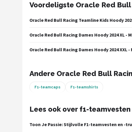
Voordeligste Oracle Red Bull
Racesturen
Oracle Red Bull Racing Teamline Kids Hoody 2024
Shop
Oracle Red Bull Racing Dames Hoody 2024 XL - M
POPULAIRE MERKEN
Sparco
Oracle Red Bull Racing Dames Hoody 2024 XXL - 
Red Bull Racing
Andere Oracle Red Bull Raci
Red Bull
F1-teamcaps
F1-teamshirts
Carrera
Hot Wheels
Lees ook over f1-teamvesten 
Ferrari
Toon Je Passie: Stijlvolle F1-teamvesten en -tr