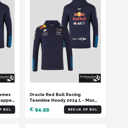
Dames
Oracle Red Bull Racing
tappen
Teamline Hoody 2024 L - Max
Verstappen - Sergio Perez
€ 94,99
P BOL
BEKIJK OP BOL