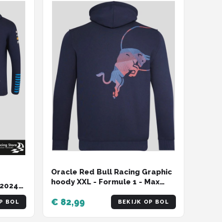
Oracle Red Bull Racing Graphic
hoody XXL - Formule 1 - Max
 2024
Verstappen
rgio
€ 82,99
P BOL
BEKIJK OP BOL