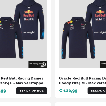
 Red Bull Racing Dames
Oracle Red Bull Racing 
2024 L - Max Verstappen
Hoody 2024 M - Max Vers
io Perez
- Sergio Perez
,99
€ 120,99
BEKIJK OP BOL
BEKIJK O