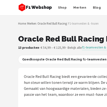
F1 Webshop
Shop
Merken
Blog
Zoeken
Home
/
Merken
/
Oracle Red Bull Racing
/
F1-teamvesten & -truien
NAVIGATIE
Shop
Oracle Red Bull Racing 
Merken
f1-teamvesten & 
13 producten
· € 54,99 – € 125,99 · Bekijk alle
Blog
Goedkoopste Oracle Red Bull Racing f1-teamvesten 
Drivers
Oracle Red Bull Racing biedt een gevarieerde collec
Teams
hun steun willen tonen terwijl ze warm blijven. De
Gemaakt van hoogwaardige materialen, bieden ze co
Tracks
passie van het team, waardoor ze een must-have zi
Racestoelen