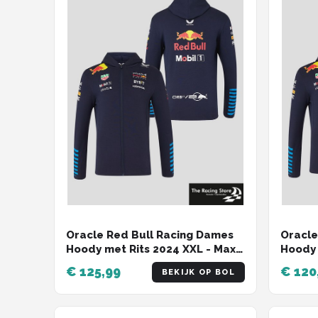
Oracle Red Bull Racing Dames
Oracle
Hoody met Rits 2024 XXL - Max
Hoody 
Verstappen - Sergio Perez -
- Serg
€ 125,99
€ 120
BEKIJK OP BOL
Vest