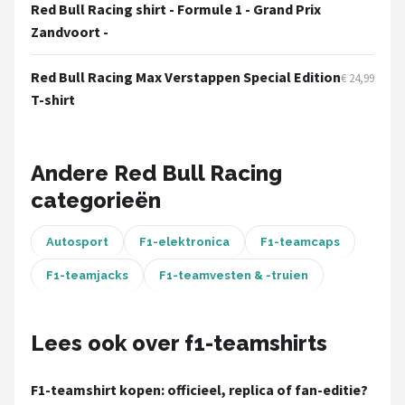
Thrustmaster
Red Bull Racing shirt - Formule 1 - Grand Prix
Zandvoort -
Next Level Racing
Red Bull Racing Max Verstappen Special Edition
€ 24,99
Oracle Red Bull Racing
T-shirt
Playseat®
Andere Red Bull Racing
Alle merken →
categorieën
Autosport
F1-elektronica
F1-teamcaps
F1-teamjacks
F1-teamvesten & -truien
Lees ook over f1-teamshirts
F1-teamshirt kopen: officieel, replica of fan-editie?