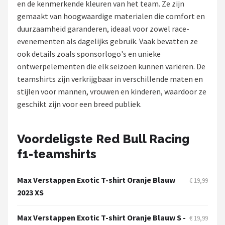
en de kenmerkende kleuren van het team. Ze zijn
gemaakt van hoogwaardige materialen die comfort en
Racesturen
duurzaamheid garanderen, ideaal voor zowel race-
evenementen als dagelijks gebruik. Vaak bevatten ze
Shop
ook details zoals sponsorlogo's en unieke
POPULAIRE MERKEN
ontwerpelementen die elk seizoen kunnen variëren. De
teamshirts zijn verkrijgbaar in verschillende maten en
Sparco
stijlen voor mannen, vrouwen en kinderen, waardoor ze
geschikt zijn voor een breed publiek.
Red Bull Racing
Red Bull
Voordeligste Red Bull Racing
f1-teamshirts
Carrera
Hot Wheels
Max Verstappen Exotic T-shirt Oranje Blauw
€ 19,99
2023 XS
Ferrari
Max Verstappen Exotic T-shirt Oranje Blauw S -
€ 19,99