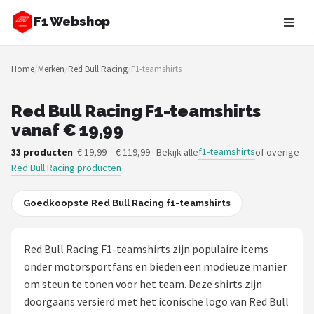
F1 Webshop
Zoeken
Home
/
Merken
/
Red Bull Racing
/
F1-teamshirts
NAVIGATIE
Shop
Red Bull Racing F1-teamshirts
vanaf € 19,99
Merken
f1-teamshirts
33 producten
· € 19,99 – € 119,99 · Bekijk alle
of overige
Red Bull Racing producten
Blog
Drivers
Goedkoopste Red Bull Racing f1-teamshirts
Teams
Red Bull Racing F1-teamshirts zijn populaire items
onder motorsportfans en bieden een modieuze manier
Tracks
om steun te tonen voor het team. Deze shirts zijn
doorgaans versierd met het iconische logo van Red Bull
Racestoelen