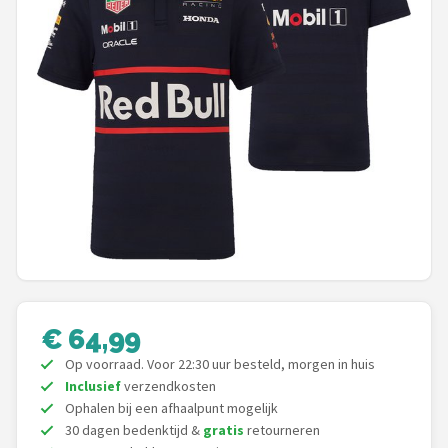
Racesturen
Shop
POPULAIRE MERKEN
Sparco
Red Bull Racing
Red Bull
Carrera
€ 64,99
Hot Wheels
Op voorraad. Voor 22:30 uur besteld, morgen in huis
Inclusief
verzendkosten
Ferrari
Ophalen bij een afhaalpunt mogelijk
30 dagen bedenktijd &
gratis
retourneren