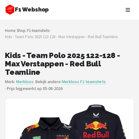
F1 Webshop
Zoeken
Home
/
Shop
/
F1-teamshirts
/
NAVIGATIE
Kids - Team Polo 2025 122-128 - Max Verstappen - Red Bull Teamline
Shop
Kids - Team Polo 2025 122-128 -
Merken
Max Verstappen - Red Bull
Teamline
Blog
Merk:
Merkloos
· Bekijk andere
Merkloos F1-teamshirts
·
Prijs bijgewerkt op 05-08-2026
Drivers
Teams
Tracks
Racestoelen