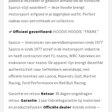
paddock-bezoeker of gewoon iemand die de iconische
Sparco-stijl waardeert — deze hoodie brengt
motorsport-erfgoed in je dagelijkse outfit. Perfect
cadeau voor petrolheads en collectors.
✓ Officieel geverifieerd:
HOODIE HOODIE "FRAME"
Sparco — leverancier van wereldkampioenen sinds 1977
Sparco is sinds 1977 actief in de motorsport-industrie
en heeft contracten met F1-teams, WRC-fabrieken en
endurance race-teams. De apparel-lijn brengt diezelfde
authenticiteit naar liefhebbers wereldwijd, met
officiële licenties van Lancia, Maserati, Gulf, Martini
Racing, Ford Performance en Red Bull Racing.
Garantie en retour
Retour
: 30 dagen ongedragen
retour.
Garantie
: 2 jaar fabrieksgarantie op materiaal-
en productiefouten.
Officiële dealer
: brends online —