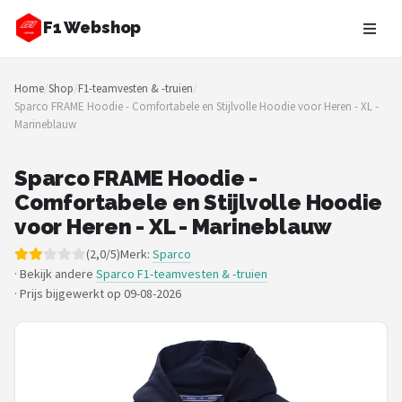
F1 Webshop
Zoeken
Home
/
Shop
/
F1-teamvesten & -truien
/
NAVIGATIE
Sparco FRAME Hoodie - Comfortabele en Stijlvolle Hoodie voor Heren - XL -
Marineblauw
Shop
Merken
Sparco FRAME Hoodie -
Comfortabele en Stijlvolle Hoodie
Blog
voor Heren - XL - Marineblauw
(2,0/5)
Merk:
Sparco
Drivers
· Bekijk andere
Sparco F1-teamvesten & -truien
·
Prijs bijgewerkt op 09-08-2026
Teams
Tracks
Racestoelen