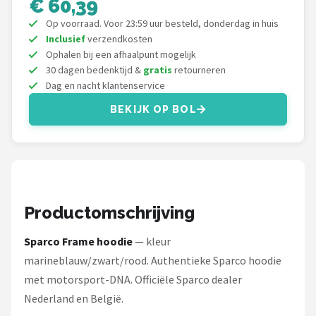
€ 60,39
Thrustmaster
Op voorraad. Voor 23:59 uur besteld, donderdag in huis
Next Level Racing
Inclusief
verzendkosten
Ophalen bij een afhaalpunt mogelijk
30 dagen bedenktijd &
gratis
retourneren
Oracle Red Bull Racing
Dag en nacht klantenservice
Playseat®
BEKIJK OP BOL
Alle merken →
Productomschrijving
Sparco Frame hoodie
— kleur
marineblauw/zwart/rood. Authentieke Sparco hoodie
met motorsport-DNA. Officiële Sparco dealer
Nederland en België.