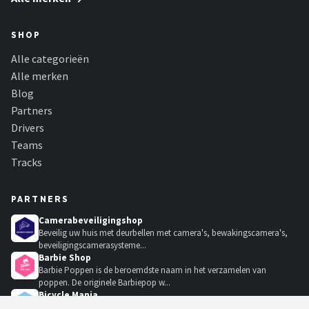
SHOP
Alle categorieën
Alle merken
Blog
Partners
Drivers
Teams
Tracks
PARTNERS
Camerabeveiligingshop
Beveilig uw huis met deurbellen met camera's, bewakingscamera's,
beveiligingscamerasysteme...
Barbie Shop
Barbie Poppen is de beroemdste naam in het verzamelen van
poppen. De originele Barbiepop w...
Bicycle Mania
Fiets kopen? Of je nu een e-bike, racefiets, mountainbike of stadsfiets