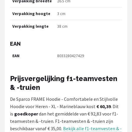
Verpakking breedte
26.5 cm
Verpakking hoogte
3 cm
Verpakking lengte
38 cm
EAN
EAN
8033280427429
Prijsvergelijking f1-teamvesten
& -truien
De Sparco FRAME Hoodie - Comfortabele en Stijlvolle
Hoodie voor Heren - XL - Marineblauw kost
€ 60,39
. Dit
is
goedkoper
dan het gemiddelde van € 92,83 voor f1-
teamvesten & -truien. F1-teamvesten & -truien zijn
beschikbaar vanaf € 35,00.
Bekijk alle f1-teamvesten & -