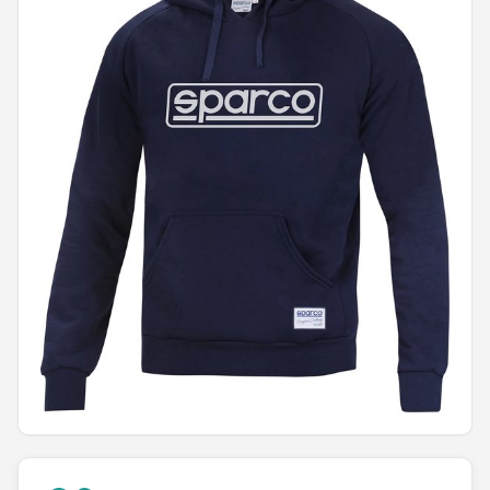
Racesturen
Shop
POPULAIRE MERKEN
Sparco
Red Bull Racing
Red Bull
Carrera
Hot Wheels
Ferrari