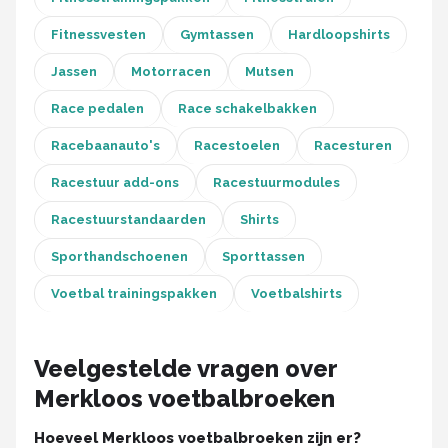
Thrustmaster
Fitnessvesten
Gymtassen
Hardloopshirts
Next Level Racing
Jassen
Motorracen
Mutsen
Oracle Red Bull Racing
Race pedalen
Race schakelbakken
Racebaanauto's
Racestoelen
Racesturen
Playseat®
Racestuur add-ons
Racestuurmodules
Alle merken →
Racestuurstandaarden
Shirts
Sporthandschoenen
Sporttassen
Voetbal trainingspakken
Voetbalshirts
Veelgestelde vragen over
Merkloos voetbalbroeken
Hoeveel Merkloos voetbalbroeken zijn er?