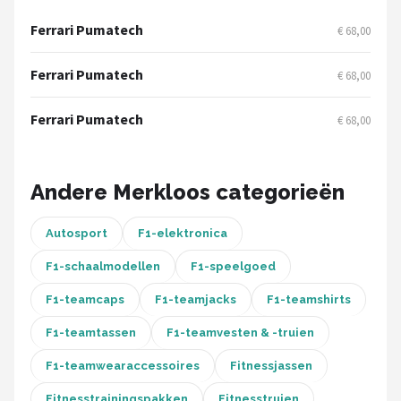
Ferrari Pumatech
€ 68,00
Racesturen
Ferrari Pumatech
€ 68,00
Shop
POPULAIRE MERKEN
Ferrari Pumatech
€ 68,00
Sparco
Andere Merkloos categorieën
Red Bull Racing
Red Bull
Autosport
F1-elektronica
F1-schaalmodellen
F1-speelgoed
Carrera
F1-teamcaps
F1-teamjacks
F1-teamshirts
Hot Wheels
F1-teamtassen
F1-teamvesten & -truien
Ferrari
F1-teamwearaccessoires
Fitnessjassen
Fitnesstrainingspakken
Fitnesstruien