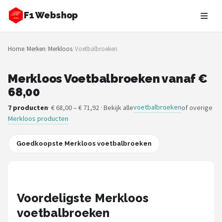
F1 Webshop
Zoeken
Home
/
Merken
/
Merkloos
/
Voetbalbroeken
NAVIGATIE
Shop
Merkloos Voetbalbroeken vanaf €
68,00
Merken
voetbalbroeken
7 producten
· € 68,00 – € 71,92 · Bekijk alle
of overige
Merkloos producten
Blog
Drivers
Goedkoopste Merkloos voetbalbroeken
Teams
Tracks
Voordeligste Merkloos
voetbalbroeken
Racestoelen