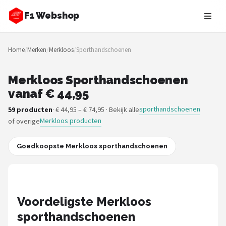
F1 Webshop
Zoeken
Home
/
Merken
/
Merkloos
/
Sporthandschoenen
NAVIGATIE
Shop
Merkloos Sporthandschoenen
vanaf € 44,95
Merken
sporthandschoenen
59 producten
· € 44,95 – € 74,95 · Bekijk alle
Merkloos producten
of overige
Blog
Drivers
Goedkoopste Merkloos sporthandschoenen
Teams
Tracks
Voordeligste Merkloos
sporthandschoenen
Racestoelen