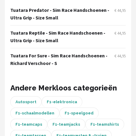
Tuatara Predator - Sim Race Handschoenen -
€ 44,95
Racesturen
Ultra Grip - Size Small
Shop
Tuatara Reptile - Sim Race Handschoenen -
€ 44,95
POPULAIRE MERKEN
Ultra Grip - Size Small
Sparco
Tuatara For Sure - Sim Race Handschoenen -
€ 44,95
Richard Verschoor - S
Red Bull Racing
Red Bull
Andere Merkloos categorieën
Carrera
Autosport
F1-elektronica
Hot Wheels
F1-schaalmodellen
F1-speelgoed
Ferrari
F1-teamcaps
F1-teamjacks
F1-teamshirts
F1-teamtassen
F1-teamvesten & -truien