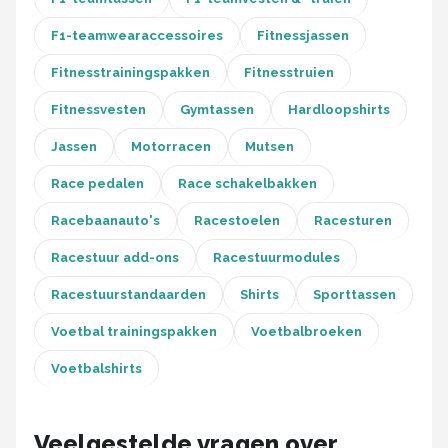
Thrustmaster
F1-teamwearaccessoires
Fitnessjassen
Next Level Racing
Fitnesstrainingspakken
Fitnesstruien
Oracle Red Bull Racing
Fitnessvesten
Gymtassen
Hardloopshirts
Jassen
Motorracen
Mutsen
Playseat®
Race pedalen
Race schakelbakken
Alle merken →
Racebaanauto's
Racestoelen
Racesturen
Racestuur add-ons
Racestuurmodules
Racestuurstandaarden
Shirts
Sporttassen
Voetbal trainingspakken
Voetbalbroeken
Voetbalshirts
Veelgestelde vragen over