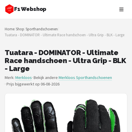
F1 Webshop
Zoeken
Home
/
Shop
/
Sporthandschoenen
/
NAVIGATIE
Tuatara - DOMINATOR - Ultimate Race handschoen - Ultra Grip - BLK - Large
Shop
Tuatara - DOMINATOR - Ultimate
Merken
Race handschoen - Ultra Grip - BLK
- Large
Blog
Merk:
Merkloos
· Bekijk andere
Merkloos Sporthandschoenen
·
Prijs bijgewerkt op 06-08-2026
Drivers
Teams
Tracks
Racestoelen