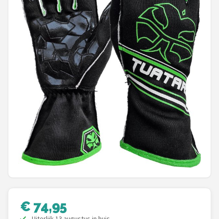
Racesturen
Shop
POPULAIRE MERKEN
Sparco
Red Bull Racing
Red Bull
Carrera
Hot Wheels
Ferrari
€ 74,95
Uiterlijk 13 augustus in huis