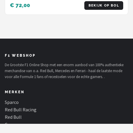
Blauw/Geel/Groen/Rood — 9
€ 72,00
BEKIJK OP BOL
F1 WEBSHOP
De Grootste F1 Online Shop met een enorm aanbod van 100% authentieke
merchandise van o.a. Red Bull, Mercedes en Ferrari - haal de laatste mode
voor alle Formule 1 fans of recestoelen voor de echte gamers. .
MERKEN
Sparco
Red Bull Racing
Red Bull
Carrera
Hot Wheels