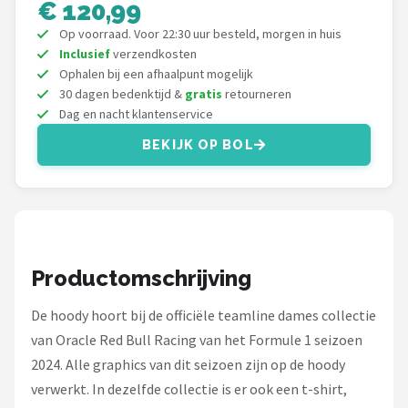
€ 120,99
Thrustmaster
Op voorraad. Voor 22:30 uur besteld, morgen in huis
Next Level Racing
Inclusief
verzendkosten
Ophalen bij een afhaalpunt mogelijk
30 dagen bedenktijd &
gratis
retourneren
Oracle Red Bull Racing
Dag en nacht klantenservice
Playseat®
BEKIJK OP BOL
Alle merken →
Productomschrijving
De hoody hoort bij de officiële teamline dames collectie
van Oracle Red Bull Racing van het Formule 1 seizoen
2024. Alle graphics van dit seizoen zijn op de hoody
verwerkt. In dezelfde collectie is er ook een t-shirt,