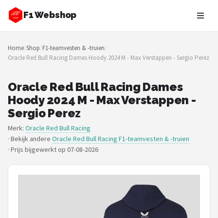
F1 Webshop
Zoeken
Home
/
Shop
/
F1-teamvesten & -truien
/
NAVIGATIE
Oracle Red Bull Racing Dames Hoody 2024 M - Max Verstappen - Sergio Perez
Shop
Oracle Red Bull Racing Dames
Merken
Hoody 2024 M - Max Verstappen -
Sergio Perez
Blog
Merk:
Oracle Red Bull Racing
· Bekijk andere
Oracle Red Bull Racing F1-teamvesten & -truien
Drivers
·
Prijs bijgewerkt op 07-08-2026
Teams
Tracks
Racestoelen