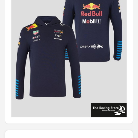
Racesturen
Shop
POPULAIRE MERKEN
Sparco
Red Bull Racing
Red Bull
Carrera
Hot Wheels
Ferrari