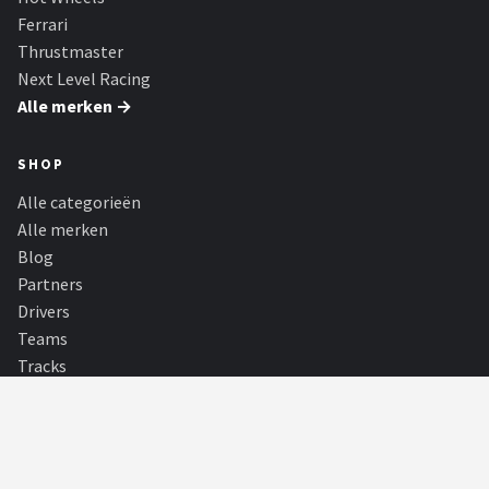
Ferrari
Thrustmaster
Next Level Racing
Alle merken →
SHOP
Alle categorieën
Alle merken
Blog
Partners
Drivers
Teams
Tracks
PARTNERS
E-reader Spot
E-readers en accessoires kopen. Voor een gemakkelijke en